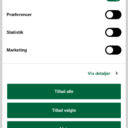
3 års garanti
Præferencer
Service under fabriksgarantien
Reservedele af original kvalitet
LÆS OGSÅ OM...
Statistik
Om Teknicar
Marketing
Job hos Teknicar-værksteder
Modtag vores nyhedsbrev
Vis detaljer
CAC Certificeret værksted
Persondatapoltik
Tillad alle
Cookiepolitik
Aktuelt
Tillad valgte
Bliv en del af Teknicar