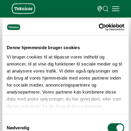
KONTAKT
Denne hjemmeside bruger cookies
Vi bruger cookies til at tilpasse vores indhold og
annoncer, til at vise dig funktioner til sociale medier og til
Teknicar Hovedkontor
at analysere vores trafik. Vi deler også oplysninger om
Sintrupvej 12
din brug af vores hjemmeside med vores partnere inden
8220 Brabrand
for sociale medier, annonceringspartnere og
analysepartnere. Vores partnere kan kombinere disse
Kontakt hovedkontoret her
data med andre oplysninger, du har givet dem, eller som
Find værksted her
de har indsamlet fra din brug af deres tjenester.
INFO
Samtykkevalg
Find værksted
Nødvendig